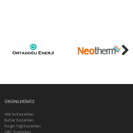
Next
ÜRÜNLERİMİZ
Atık Isı Kazanları
Buhar Kazanları
Kızgın Yağ Kazanları
ORC Sistemleri