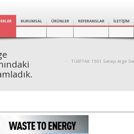
ERLER
KURUMSAL
ÜRÜNLER
REFERANSLAR
İLETİŞİM
ge
mındaki
TÜBİTAK 1501 Sanayi Arge Dest
amladık.