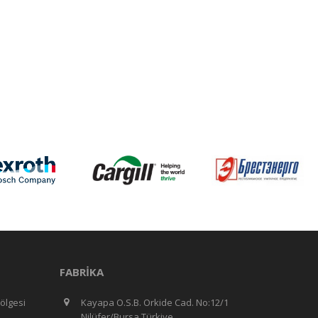
FABRIKA
ölgesi
Kayapa O.S.B. Orkide Cad. No:12/1
Nilüfer/Bursa Türkiye