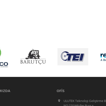
MIZDA
OFIS
ULUTEK Teknoloji Geliştirme B
NO:220 Nilüfer Bursa