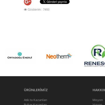
Gösterim : 7493
ÜRÜNLERİMİZ
HAKKI
Atık Isı Kazanları
Misyon
Buhar Kazanları
Vizyon