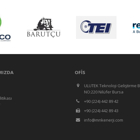
MIZDA
OFIS
ULUTEK Teknoloji Geliştirme B
NO:220 Nilüfer Bursa
litikası
+90 (224) 442 89 42
r
+90 (224) 442 89 43
info@mnkenerji.com