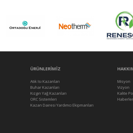
ÜRÜNLERİMİZ
HAKKI
Atık Isı Kazanları
Misyon
Buhar Kazanları
Vizyon
Kızgın Yağ Kazanları
Kalite Po
ORC Sistemleri
Haberle
Kazan Dairesi Yardımcı Ekipmanları